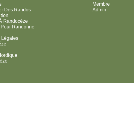
s
Membre
er Des Randos
Admin
tion
 À Randocèze
 Pour Randonner
 Légales
éze
Nordique
èze