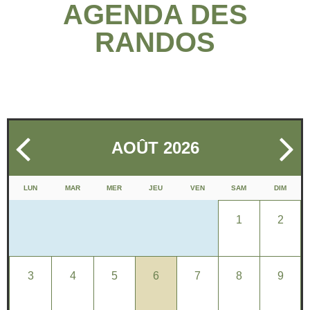
AGENDA DES
RANDOS
AOÛT 2026
LUN
MAR
MER
JEU
VEN
SAM
DIM
27
28
29
30
31
1
2
3
4
5
6
7
8
9