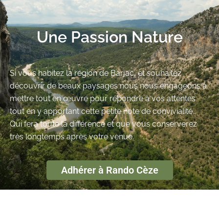
Une Passion Nature
Si vous habitez la région de Barjac, et souhaitez
découvrir de beaux paysages nous nous engageons à
mettre tout en œuvre pour répondre à vos attentes
tout en y apportant cette petite note de convivialité…
Qui fera toute la différence et que vous conserverez
très longtemps après votre venue.
Adhérer à Rando Cèze