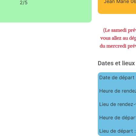
Jean Marie 0
2/5
(Le samedi prév
vous allez au dé
du mercredi prév
Dates et lieux
Date de départ
Heure de rendez
Lieu de rendez-
Heure de départ
Lieu de départ :