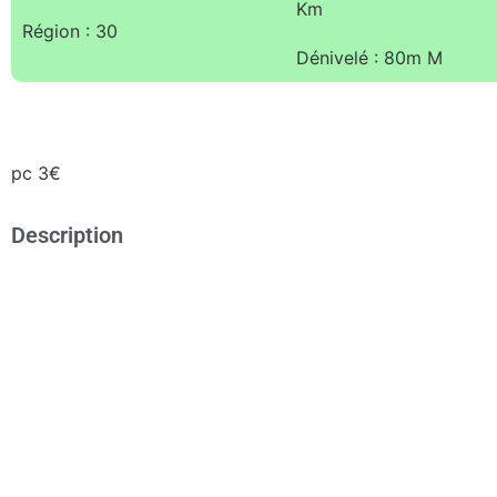
Km
Région : 30
Dénivelé : 80m M
pc 3€
Description