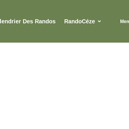
lendrier Des Randos
RandoCéze
Mem