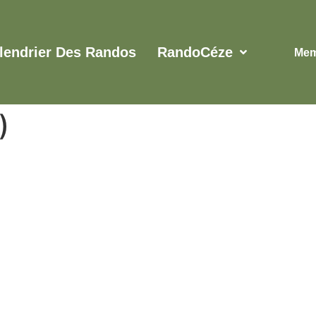
lendrier Des Randos
RandoCéze
Mem
)