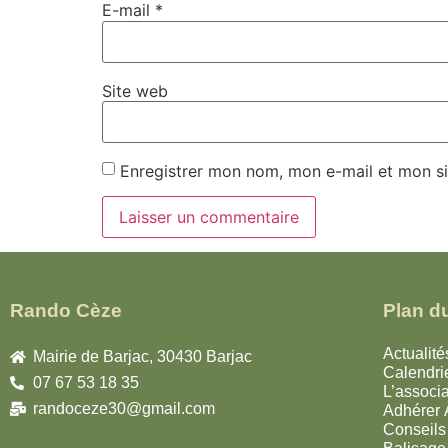
E-mail
*
Site web
Enregistrer mon nom, mon e-mail et mon si
Rando Cèze
Plan du
Actualité
Mairie de Barjac, 30430 Barjac
Calendri
07 67 53 18 35
L’associa
randoceze30@gmail.com
Adhérer
Conseils