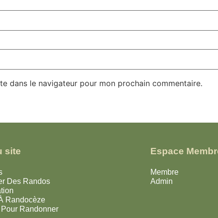
te dans le navigateur pour mon prochain commentaire.
 site
Espace Membr
s
Membre
er Des Randos
Admin
tion
 À Randocèze
 Pour Randonner